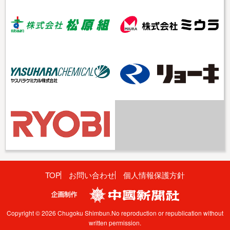
TOP
お問い合わせ
個人情報保護方針
Copyright © 2026 Chugoku Shimbun.No reproduction or republication without
written permission.