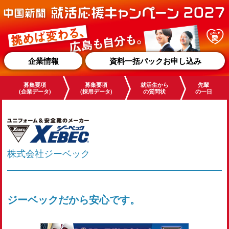
企業情報
資料一括パックお申し込み
募集要項
募集要項
就活生から
先輩
(企業データ)
(採用データ)
の質問状
の一日
株式会社ジーベック
ジーベックだから安心です。