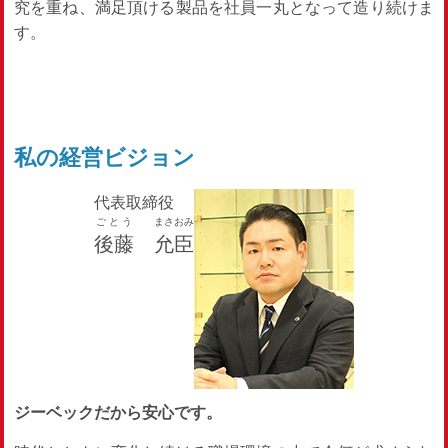
究を重ね、満足頂ける製品を社員一丸となって造り続けま
す。
私の経営ビジョン
代表取締役
ごとう
まさおみ
後藤
允臣
ジーベックだから安心です。