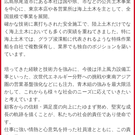
広島県尾道市にある本社は国や県、市などの公共土木事業
を中心に、東京本店や各営業所は海上土木を主として、全
国規模で事業を展開。
確かな技術に裏打ちされた安全施工で、陸上土木だけでな
く海上土木においても多くの実績を重ねてきました。特に
海上土木では、グラブ浚渫船に代表されるような特殊作業
船を自社で複数保有し、業界でも独自のポジションを築い
ています。
培ってきた経験と技術力を強みに、今後は洋上風力設備工
事といった、次世代エネルギー分野への挑戦や東南アジア
圏の営業基盤強化などにも注力。青木組の強みを最大限活
かして、これからも様々な社会のニーズに応えていきたい
と考えています。
顧客からの信頼・満足度の向上にたゆまず努め、堅実な成
長の軌跡を描くことが、私たちの社会的責任であり使命で
す。
仕事に強い情熱と心意気を持った社員達とともに、この責