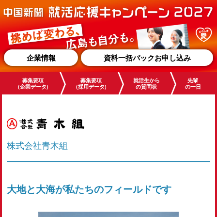
企業情報
資料一括パックお申し込み
募集要項
募集要項
就活生から
先輩
(企業データ)
(採用データ)
の質問状
の一日
株式会社青木組
大地と大海が私たちのフィールドです