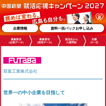
企業情報
資料一括パックお申し込み
募集要項
募集要項
就活生から
先輩
(企業データ)
(採用データ)
の質問状
の一日
双葉工業株式会社
世界一の中小企業を目指して