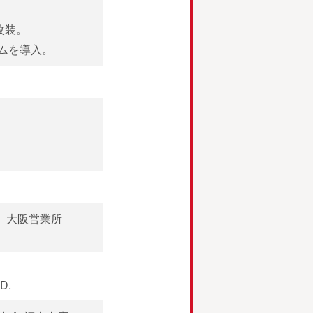
改装。
ムを導入。
、大阪営業所
D.