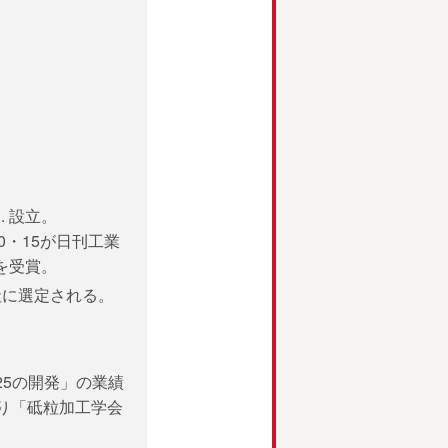
td. 設立。
0・15が日刊工業
を受賞。
社に選定される。
.25の開発」の業績
り「砥粒加工学会