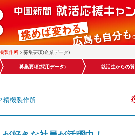
機製作所
> 募集要項(企業データ)
募集要項
(採用データ)
就活生から
の質
ヤ精機製作所
りが好きな社員が活躍中！