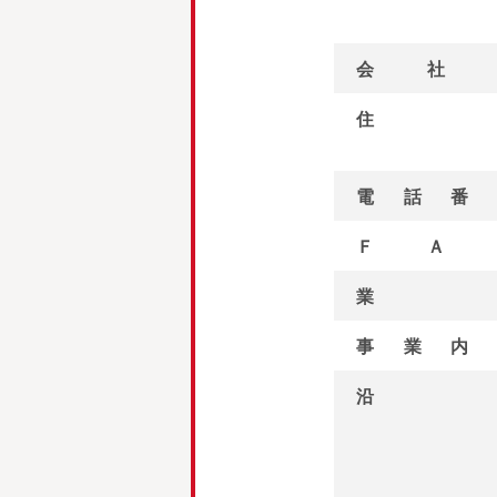
会社
住
電話番
ＦＡ
業
事業内
沿