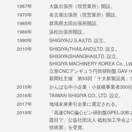
1967年
大阪出張所（現営業所）開設。
1970年
名古屋出張所（現営業所）開設。
1985年
群馬県太田出張所開設。
1986年
浜松出張所開設。
1990年
SHIGIYA(U.S.A)LTD. 設立。
2010年
SHIGIYA(THAILAND)LTD. 設立。
SHIGIYA(SHANGHAI)LTD. 設立。
SHIGIYA MACHINERY KOREA Co., L
立形CNCアンギュラ円筒研削盤 GAV-1
新聞社主催 第53回「十大新製品賞」
2015年
がんばる中小企業・小規模事業者300
2016年
TAIWAN SHIGIYA CO., LTD. 設立。
2017年
地域未来牽引企業に選定される。
2019年
「高速CNC偏心ピン研削盤GPEL-30B
題目で、公益社団法人 砥粒加工学会よ
技術賞」を受賞。