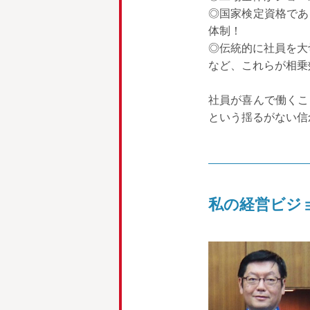
◎国家検定資格であ
体制！
◎伝統的に社員を大
など、これらが相乗
社員が喜んで働くこ
という揺るがない信
私の経営ビジ