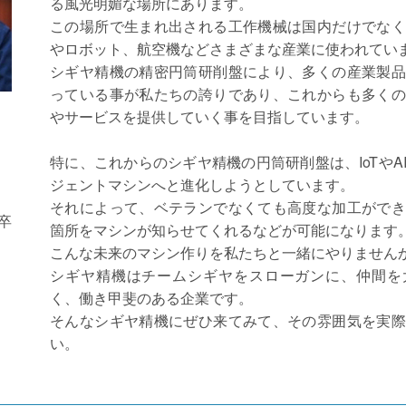
る風光明媚な場所にあります。
この場所で生まれ出される工作機械は国内だけでなく
やロボット、航空機などさまざまな産業に使われてい
シギヤ精機の精密円筒研削盤により、多くの産業製品
っている事が私たちの誇りであり、これからも多くの
やサービスを提供していく事を目指しています。
特に、これからのシギヤ精機の円筒研削盤は、IoTやA
ジェントマシンへと進化しようとしています。
それによって、ベテランでなくても高度な加工ができ
卒
箇所をマシンが知らせてくれるなどが可能になります
こんな未来のマシン作りを私たちと一緒にやりません
シギヤ精機はチームシギヤをスローガンに、仲間を
く、働き甲斐のある企業です。
そんなシギヤ精機にぜひ来てみて、その雰囲気を実際
い。