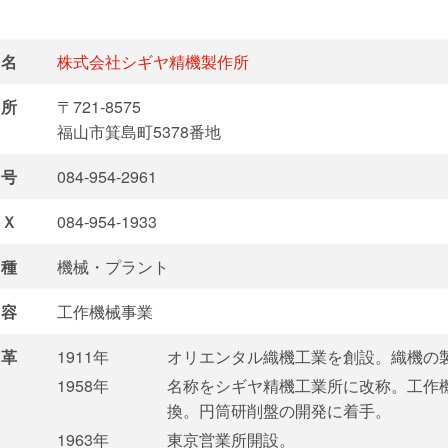
名
株式会社シギヤ精機製作所
所
〒721-8575
福山市箕島町5378番地
号
084-954-2961
Ｘ
084-954-1933
種
機械・プラント
容
工作機械事業
革
1911年
オリエンタル織機工業を創設。織機の
1958年
名称をシギヤ精機工業所に改称。工作
換。円筒研削盤の開発に着手。
1963年
東京営業所開設。