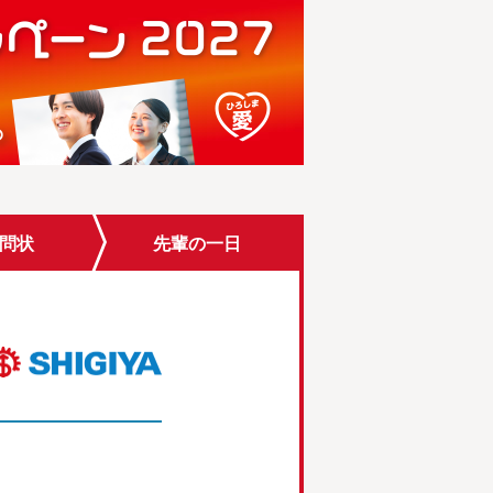
問状
先輩
の一日