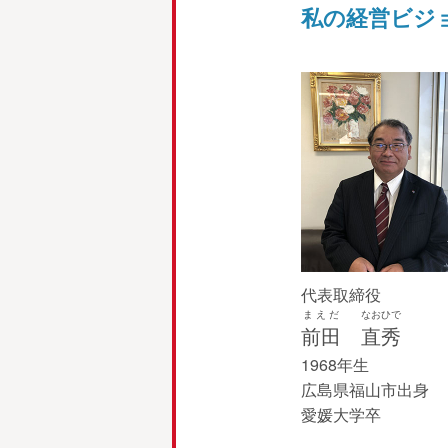
私の経営ビジ
代表取締役
まえだ
なおひで
前田
直秀
1968年生
広島県福山市出身
愛媛大学卒