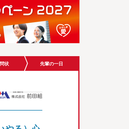
問状
先輩
の一日
いやる）心