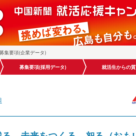
 募集要項(企業データ)
募集要項
(採用データ)
就活生から
の質
組
残る。未来をつくる。恕る（おも