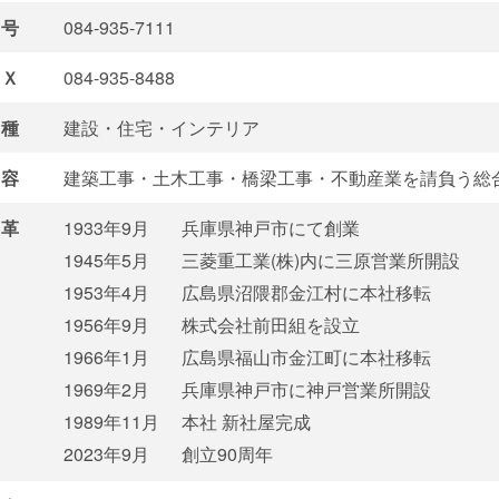
号
084-935-7111
Ｘ
084-935-8488
種
建設・住宅・インテリア
容
建築工事・土木工事・橋梁工事・不動産業を請負う総
革
1933年9月
兵庫県神戸市にて創業
1945年5月
三菱重工業(株)内に三原営業所開設
1953年4月
広島県沼隈郡金江村に本社移転
1956年9月
株式会社前田組を設立
1966年1月
広島県福山市金江町に本社移転
1969年2月
兵庫県神戸市に神戸営業所開設
1989年11月
本社 新社屋完成
2023年9月
創立90周年