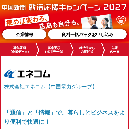
企業情報
資料一括パックお申し込み
募集要項
募集要項
就活生から
先輩
(企業データ)
(採用データ)
の質問状
の一日
株式会社エネコム【中国電力グループ】
「通信」と「情報」で、暮らしとビジネスをよ
り便利で快適に！