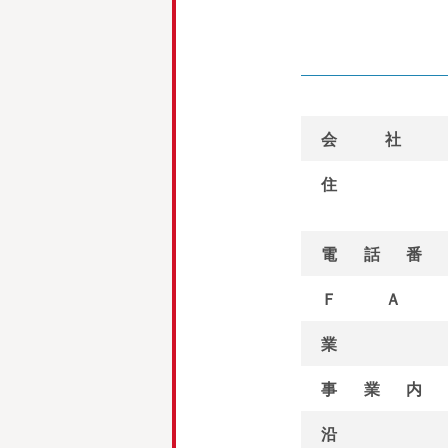
会社
住
電話番
ＦＡ
業
事業内
沿