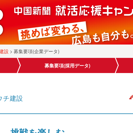
建設
> 募集要項(企業データ)
募集要項
(採用データ)
ウチ建設
る、挑戦を楽しむ