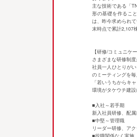
主な技術である「T
形の基礎を作るこ
は、昨今求められて
末時点で累計2,10
【研修/コミュニケ
さまざまな研修制度
社員一人ひとりがい
のミーティングを毎
「若いうちからキャ
環境がタケウチ建設
■入社～若手期
新入社員研修、配属
■中堅～管理職
リーダー研修、アク
■役職関係なく実施