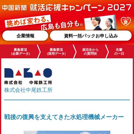
企業情報
資料一括パックお申し込み
募集要項
募集要項
就活生から
先輩
(企業データ)
(採用データ)
の質問状
の一日
株式会社中尾鉄工所
戦後の復興を支えてきた水処理機械メーカー