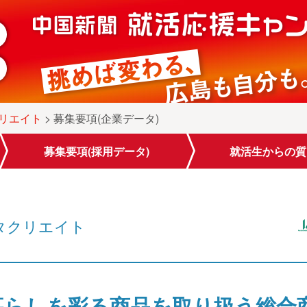
リエイト
> 募集要項(企業データ)
募集要項
(採用データ)
就活生から
の質
タクリエイト
暮らしを彩る商品を取り扱う総合