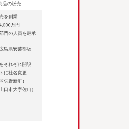
商品の販売
売を創業
000万円
部門の人員を継承
広島県安芸郡坂
をそれぞれ開設
イトに社名変更
区矢野新町）
山口市大字佐山）