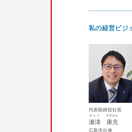
私の経営ビジ
代表取締役社長
せとう
やすみち
瀬濤
康充
広島市出身