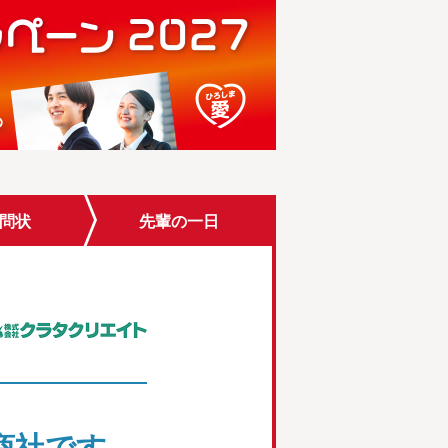
問状
先輩
の一日
商社です。