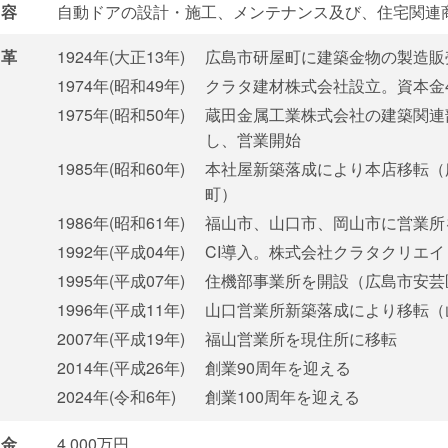
容
自動ドアの設計・施工、メンテナンス及び、住宅関連
革
1924年(大正13年)
広島市研屋町に建築金物の製造販
1974年(昭和49年)
クラタ建材株式会社設立。資本金4,
1975年(昭和50年)
蔵田金属工業株式会社の建築関連
し、営業開始
1985年(昭和60年)
本社屋新築落成により本店移転（
町）
1986年(昭和61年)
福山市、山口市、岡山市に営業所
1992年(平成04年)
CI導入。株式会社クラタクリエ
1995年(平成07年)
住機部事業所を開設（広島市安芸
1996年(平成11年)
山口営業所新築落成により移転（
2007年(平成19年)
福山営業所を現住所に移転
2014年(平成26年)
創業90周年を迎える
2024年(令和6年)
創業100周年を迎える
金
4,000万円