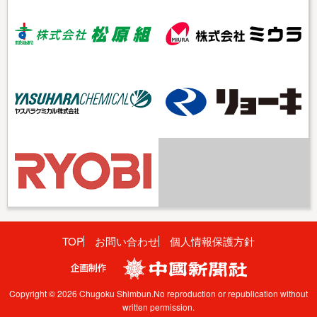
TOP
お問い合わせ
個人情報保護方針
Copyright © 2026 Chugoku Shimbun.No reproduction or republication without
written permission.